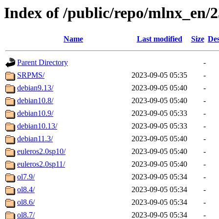
Index of /public/repo/mlnx_en/2
Name
Last modified
Size
Des
Parent Directory
-
SRPMS/
2023-09-05 05:35
-
debian9.13/
2023-09-05 05:40
-
debian10.8/
2023-09-05 05:40
-
debian10.9/
2023-09-05 05:33
-
debian10.13/
2023-09-05 05:33
-
debian11.3/
2023-09-05 05:40
-
euleros2.0sp10/
2023-09-05 05:40
-
euleros2.0sp11/
2023-09-05 05:40
-
ol7.9/
2023-09-05 05:34
-
ol8.4/
2023-09-05 05:34
-
ol8.6/
2023-09-05 05:34
-
ol8.7/
2023-09-05 05:34
-