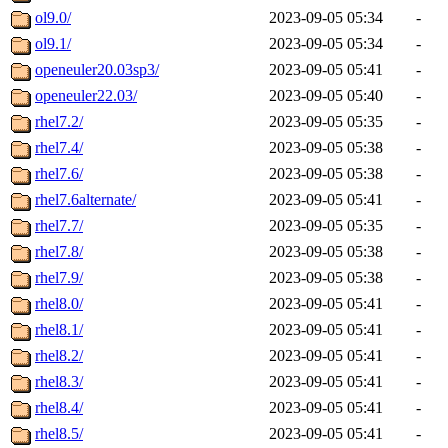
ol9.0/
2023-09-05 05:34
-
ol9.1/
2023-09-05 05:34
-
openeuler20.03sp3/
2023-09-05 05:41
-
openeuler22.03/
2023-09-05 05:40
-
rhel7.2/
2023-09-05 05:35
-
rhel7.4/
2023-09-05 05:38
-
rhel7.6/
2023-09-05 05:38
-
rhel7.6alternate/
2023-09-05 05:41
-
rhel7.7/
2023-09-05 05:35
-
rhel7.8/
2023-09-05 05:38
-
rhel7.9/
2023-09-05 05:38
-
rhel8.0/
2023-09-05 05:41
-
rhel8.1/
2023-09-05 05:41
-
rhel8.2/
2023-09-05 05:41
-
rhel8.3/
2023-09-05 05:41
-
rhel8.4/
2023-09-05 05:41
-
rhel8.5/
2023-09-05 05:41
-