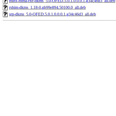
mlnx-rdma-rxe-dkms_5.0-OFED.5.0.1.0.0.0.1.g34c46d3_all.deb
rshim-dkms_1.18-0.gb99e894.50100.0_all.deb
srp-dkms_5.0-OFED.5.0.1.0.0.0.1.g34c46d3_all.deb